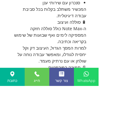
סנכרון עם שירותי ענן
המכשיר משתלב בקלות בכל סביבת
עבודה דיגיטלית.
🔋 סוללה ועיצוב
ה-Note Max כולל סוללה חזקה
המספיקה לימים ואף שבועות של שימוש
בקריאה וכתיבה.
למרות המסך הגדול, העיצוב דק וקל
יחסית לגודלו, ומאפשר עבודה נוחה על
שולחן או עם נרתיק מעמד.
📄 תמיכה בפורמטים
המכשיר תומך במגוון רחב של פורמטים:
PDF, EPUB, TXT, DOC, DOCX, PPT,
WhatsApp
צור קשר
חייג
כתובת
MOBI, DJVU, תמונות ושמע.
כולל פונקציות מתקדמות כמו חיפוש,
סימון, הערות, חלוקת מסך, ומצב קריאה
מותאם.
✅ יתרונות עיקריים
✔ מסך ענק לקריאה מקצועית של PDF
✔ חוויית נייר אמיתי לעיניים
✔ מערכת Android פתוחה