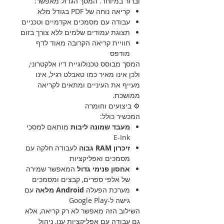
וברור במיוחד. המסך הגדול מאפשר:
קריאה נוחה של PDF בגודל מלא
עבודה עם מסמכים אקדמיים וטכניים
תצוגת עמודים שלמים ללא צורך בזום
חוויית קריאה הקרובה מאוד לדף
מודפס
המסך מבוסס טכנולוגיית דיו אלקטרוני,
ולכן אינו מאיר כמו טאבלט רגיל, אינו
מעייף את העיניים ומתאים לקריאה
ממושכת.
⚙️ ביצועים וחומרה
המכשיר כולל:
מעבד שמונה ליבות
מותאם למסכי
E-Ink
זיכרון RAM גבוה
לעבודה חלקה עם
מסמכים ואפליקציות
אחסון פנימי גדול
המאפשר שמירה
של אלפי ספרים, קבצים ומסמכים
מערכת הפעלה
Android מלאה
עם
גישה ל-Google Play
השילוב הזה מאפשר לא רק קריאה, אלא
גם עבודה עם אפליקציות ענן, ניהול