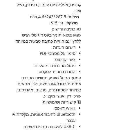
קבצים, אפליקציות לימוד, דפדפן, מייל
ועוד.
מידות
: 287.5*243*4.6 מ”מ
משקל
: גר' 615
✍️ כתיבה ורישום
Note Max תומך בעט דיגיטלי רגיש
ללחץ, עם חוויית כתיבה טבעית במיוחד:
רישום הערות
סימון על מסמכי PDF
ציור ושרטוט
ניהול מחברות דיגיטליות
המרת כתב יד לטקסט
המסך הגדול מעניק תחושת מחברת
אמיתית בגודל A4 כמעט, ולכן מתאים
במיוחד לסטודנטים, מרצים, מהנדסים,
עורכי דין ואנשי מקצוע.
📶 קישוריות ושימושיות
Wi-Fi דו-פסי
Bluetooth לחיבור אוזניות, מקלדת או
עכבר
USB-C להעברת נתונים וטעינה