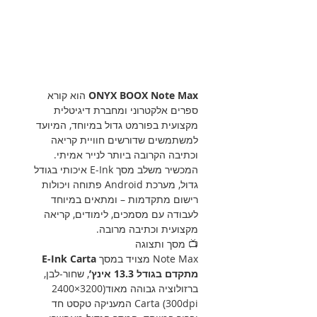
ONYX BOOX Note Max
הוא קורא
ספרים אלקטרוני ומחברת דיגיטלית
מקצועית בפורמט גדול במיוחד, המיועד
למשתמשים שדורשים חוויית קריאה
וכתיבה הקרובה ביותר לנייר אמיתי.
המכשיר משלב מסך E-Ink איכותי בגודל
גדול, מערכת Android פתוחה ויכולות
רישום מתקדמות – ומתאים במיוחד
לעבודה עם מסמכים, לימודים, קריאה
מקצועית וכתיבה מרובה.
📺 מסך ותצוגה
Note Max מצויד במסך
E-Ink Carta
מתקדם בגודל 13.3 אינץ’
, שחור-לבן,
ברזולוציה גבוהה מאוד(3200×2400
Carta (300dpi המעניקה טקסט חד