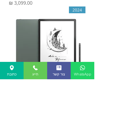
מחיר
2024
WhatsApp
צור קשר
חייג
כתובת
קורא ספרים אלקטרוני Onyx boox tab
x
אזל מהמלאי
צור קשר
שאלות נפוצות
תקנון האתר
מאמרים