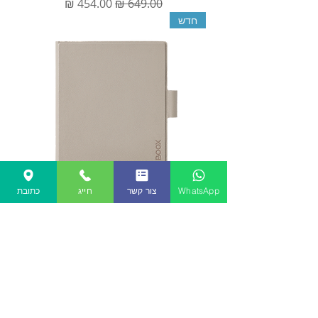
מחיר רגיל
מחיר מבצע
חדש
WhatsApp
צור קשר
חייג
כתובת
לנרתיק מגנטי מקורי ל BOOX GO 7 C
GEN2/ go 7 B/W
מחיר