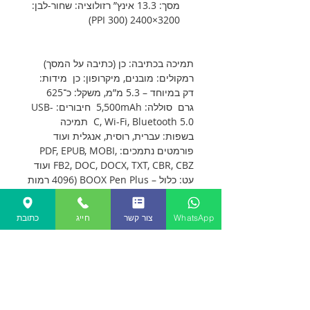
מסך: 13.3 אינץ” רזולוציה: שחור-לבן:
3200×2400 (300 PPI)
תמיכה בכתיבה: כן (כתיבה על המסך)
רמקולים: מובנים, מיקרופון: כן מידות:
דק במיוחד – 5.3 מ”מ, משקל: כ־625
גרם סוללה: 5,500mAh חיבורים: USB-
C, Wi-Fi, Bluetooth 5.0 תמיכה
בשפות: עברית, רוסית, אנגלית ועוד
פורמטים נתמכים: PDF, EPUB, MOBI,
FB2, DOC, DOCX, TXT, CBR, CBZ ועוד
עט: כלול – BOOX Pen Plus (4096 רמות
לחץ, מגנטי, נטען אלחוטית) מערכת
הפעלה: Android 13, חנות אפליקציות:
WhatsApp
צור קשר
חייג
כתובת
Google Play זיכרון RAM: 6GB, אחסון
פנימי: 128GB מעבד: 8 ליבות, 2.8GHz
צבע: 1600×1200 (150 PPI), צבעים:
עד 4,096 גוונים