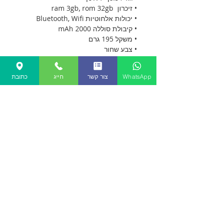
• זיכרון ram 3gb, rom 32gb
• יכולות אלחוטיות Bluetooth, Wifi
• קיבולת סוללה 2000 mAh
• משקל 195 גרם
• צבע שחור
• 24 חודשי אחריות
• סט משלוח: כבל USB,
WhatsApp
צור קשר
חייג
כתובת
ספר אלקטרוני
צור קשר
שאלות נפוצות
תקנון האתר
מאמרים
שעות פעילות:
ימי א'-ה': 10:00-19:00
טלפון:
050-4604020
אודות