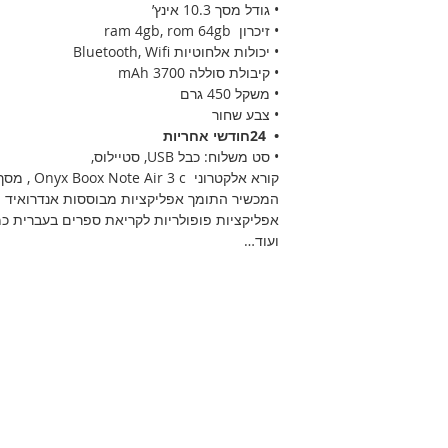
• גודל מסך 10.3 אינץ’
• זיכרון ram 4gb, rom 64gb
• יכולות אלחוטיות Bluetooth, Wifi
• קיבולת סוללה 3700 mAh
• משקל 450 גרם
• צבע שחור
• 24חודשי אחריות
• סט משלוח: כבל USB, סטיילוס,
קורא אלקטרוני Onyx Boox Note Air 3 c , מסך מגע בגודל 10.3 אינץ’.
המכשיר התומך אפליקציות מבוססות אנדרואיד
אפליקציות פופולריות לקריאת ספרים בעברית כמו: 
ועוד…