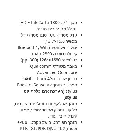
מסך: 7″ , HD E Ink Carta 1300
כולל מגן זכוכית מובנה
גודל מסך 10X14 סנטימטר (גודל
מכשיר 15.6×13.7)
יכולות אלחוטיות Bluetooth1, Wifi
קיבולת סוללה 2300 mAh
רזולוציה: 1680×1264 (300 ppi)
מעבד משודרג Qualcomm
Advanced Octa-core
זיכרון אחסון 64Gb , Ram 4Gb
המכשיר תומך עט Boox InkSense
stylus
(הערכה אינו כללת עט
stylus)
תומך אפליקציות פופולריות: ע-ברית,
הליקון, גטבוק של סטימצקי, אמזון
קינדל, ליבי ועוד..
תומך הפורמטים של טקסט: ePub,
RTF, TXT, PDF, DJVU ,fb2 ,mobi