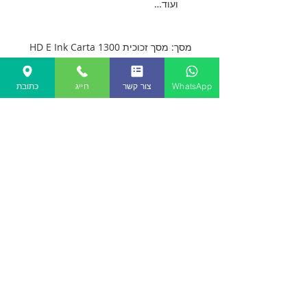
ועוד…
מסך: מסך זכוכית HD E Ink Carta 1300
בגודל 7 אינץ’; זמין בשחור (עם עדשת
כיסוי זכוכית שטוחה) ולבן
WhatsApp
צור קשר
חייג
כתובת
רזולוציה: 1680 – 1264 (300 ppi)
מגע: מגע קיבולי (תומך בסטיילוס BOOX
InkSense מגע/אופציונלי)
מעבד: שמונה ליבות
זיכרון RAM: 4GB
ROM: 64GB
קישוריות: Wi-Fi + BT 5.1
תאורה קדמית עם CTM (חם וקר)
חיישן G לסיבוב אוטומטי
צור קשר
שאלות נפוצות
תקנון האתר
מאמרים