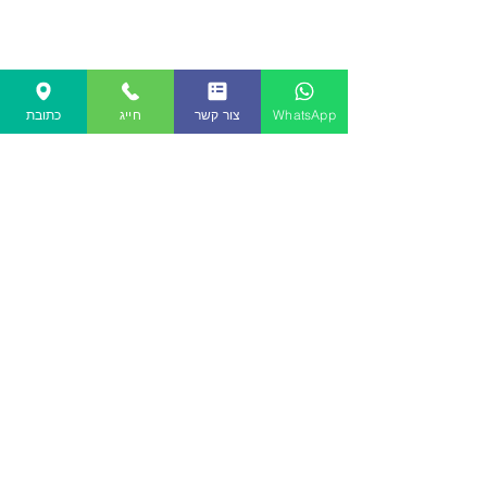
WhatsApp
צור קשר
חייג
כתובת
צור קשר
שאלות נפוצות
תקנון האתר
מאמרים
שעות פעילות:
ימי א'-ה': 10:00-19:00
טלפון:
050-4604020
אודות
כל הזכויות שמורות ל
reader
e
2025