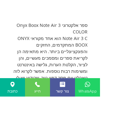
ספר אלקטרוני Onyx Boox Note Air 3
COLOR
Note Air 3 C הוא אחד מקוראי ONYX
BOOX המתקדמים, החזקים
והפונקציונליים ביותר. היא מתאימה הן
לקריאת ספרים ומסמכים מעשיים, והן
לציור, הקלטת הערות, גלישה באינטרנט
ומשימות רבות נוספות. אפשר לקרוא לזה
טאבלט עם מסך דמוי נייר, שכידוע יש לו
גם פלוסים וגם מינוסים: הוא מספק
נוחות קריאה מקסימלית, אבל בגלל זמן
WhatsApp
צור קשר
חייג
כתובת
התגובה הארוך הוא לא מתאים לעבודה
עם סרטונים, משחקים דינמיים ותרחישי
שימוש דומים.