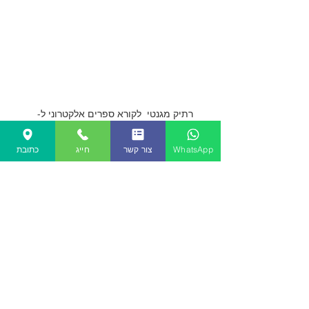
רתיק מגנטי לקורא ספרים אלקטרוני ל-
"7.8 Nova Air
דמוי ספר, נרתיק חכם. בעל כפתורי
WhatsApp
צור קשר
חייג
כתובת
דיפדוף. מבד איכותי, עוד דרך להגן על
המכשיר.
צור קשר
שאלות נפוצות
תקנון האתר
מאמרים
שעות פעילות:
ימי א'-ה': 10:00-19:00
טלפון: